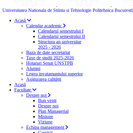
Universitatea Nationala de Stiinta si Tehnologie Politehnica Bucuresti
Acasă
Calendar academic
Calendarul semestrului I
Calendarul semestrului II
Structura an universitar
2025 - 2026
Baza de date secretariat
Taxe de studii 2025-2026
Hotarari Senat UNSTPB
Alumni
Legea invatamantului superior
Asigurarea calității
Acasă
Facultate
Despre noi
Bun venit
Despre noi
Plan Managerial
Misiune
Viziune
Echipa management
Comisii