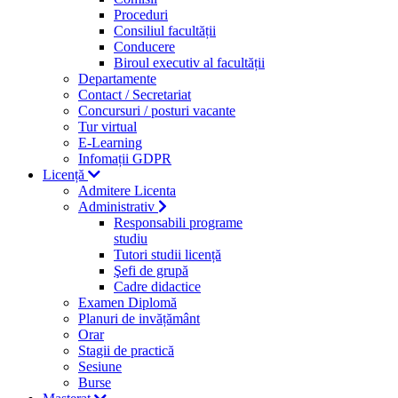
Proceduri
Consiliul facultății
Conducere
Biroul executiv al facultății
Departamente
Contact / Secretariat
Concursuri / posturi vacante
Tur virtual
E-Learning
Infomații GDPR
Licență
Admitere Licenta
Administrativ
Responsabili programe
studiu
Tutori studii licență
Şefi de grupă
Cadre didactice
Examen Diplomă
Planuri de invățământ
Orar
Stagii de practică
Sesiune
Burse