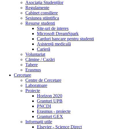
Asociația Studenților
Regulamente
Cabinet consiliere
Sesiunea stiintifica
Resurse studenti
Site-uri de interes
Microsoft DreamSpark
Carduri bancare pentru studenti
Asistență medicală
Carieră
Voluntariat
Cămine / Cazări
Tabere
Erasmus
Cercetare
Centre de Cercetare
Laboratoare
Proiecte
Horizon 2020
Granturi UPB
PNCDI
Erasmus - proiecte
Granturi GEX
Informații utile
Elsevier - Science Direct