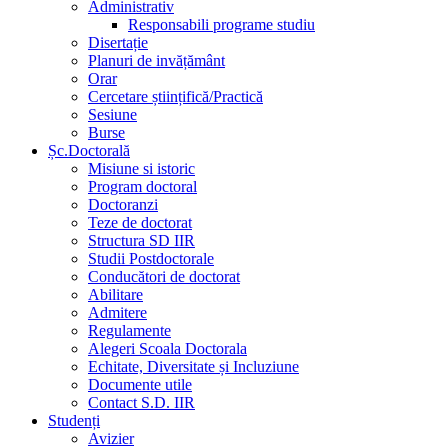
Administrativ
Responsabili programe studiu
Disertație
Planuri de invățământ
Orar
Cercetare științifică/Practică
Sesiune
Burse
Șc.Doctorală
Misiune si istoric
Program doctoral
Doctoranzi
Teze de doctorat
Structura SD IIR
Studii Postdoctorale
Conducători de doctorat
Abilitare
Admitere
Regulamente
Alegeri Scoala Doctorala
Echitate, Diversitate și Incluziune
Documente utile
Contact S.D. IIR
Studenți
Avizier