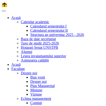
Acasă
Calendar academic
Calendarul semestrului I
Calendarul semestrului II
Structura an universitar 2025 - 2026
Baza de date secretariat
Taxe de studii 2025-2026
Hotarari Senat UNSTPB
Alumni
Legea invatamantului superior
Asigurarea calității
Acasă
Facultate
Despre noi
Bun venit
Despre noi
Plan Managerial
Misiune
Viziune
Echipa management
Comisii