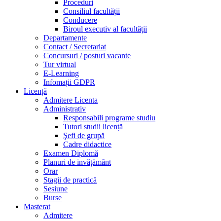
Proceduri
Consiliul facultății
Conducere
Biroul executiv al facultății
Departamente
Contact / Secretariat
Concursuri / posturi vacante
Tur virtual
E-Learning
Infomații GDPR
Licență
Admitere Licenta
Administrativ
Responsabili programe studiu
Tutori studii licență
Şefi de grupă
Cadre didactice
Examen Diplomă
Planuri de invățământ
Orar
Stagii de practică
Sesiune
Burse
Masterat
Admitere