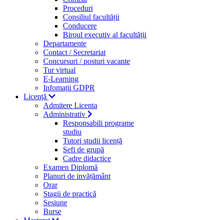
Proceduri
Consiliul facultății
Conducere
Biroul executiv al facultății
Departamente
Contact / Secretariat
Concursuri / posturi vacante
Tur virtual
E-Learning
Infomații GDPR
Licență
Admitere Licenta
Administrativ
Responsabili programe
studiu
Tutori studii licență
Şefi de grupă
Cadre didactice
Examen Diplomă
Planuri de invățământ
Orar
Stagii de practică
Sesiune
Burse