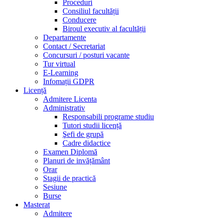
Proceduri
Consiliul facultății
Conducere
Biroul executiv al facultății
Departamente
Contact / Secretariat
Concursuri / posturi vacante
Tur virtual
E-Learning
Infomații GDPR
Licență
Admitere Licenta
Administrativ
Responsabili programe studiu
Tutori studii licență
Şefi de grupă
Cadre didactice
Examen Diplomă
Planuri de invățământ
Orar
Stagii de practică
Sesiune
Burse
Masterat
Admitere