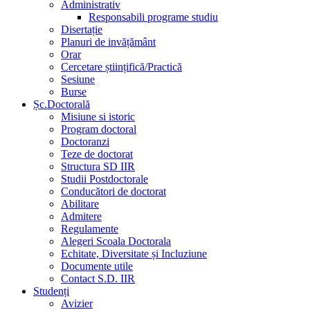
Administrativ
Responsabili programe studiu
Disertație
Planuri de invățământ
Orar
Cercetare științifică/Practică
Sesiune
Burse
Șc.Doctorală
Misiune si istoric
Program doctoral
Doctoranzi
Teze de doctorat
Structura SD IIR
Studii Postdoctorale
Conducători de doctorat
Abilitare
Admitere
Regulamente
Alegeri Scoala Doctorala
Echitate, Diversitate și Incluziune
Documente utile
Contact S.D. IIR
Studenți
Avizier