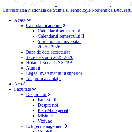
Universitatea Nationala de Stiinta si Tehnologie Politehnica Bucuresti
Acasă
Calendar academic
Calendarul semestrului I
Calendarul semestrului II
Structura an universitar
2025 - 2026
Baza de date secretariat
Taxe de studii 2025-2026
Hotarari Senat UNSTPB
Alumni
Legea invatamantului superior
Asigurarea calității
Acasă
Facultate
Despre noi
Bun venit
Despre noi
Plan Managerial
Misiune
Viziune
Echipa management
Comisii