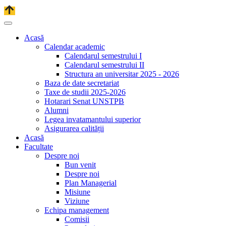
Acasă
Calendar academic
Calendarul semestrului I
Calendarul semestrului II
Structura an universitar 2025 - 2026
Baza de date secretariat
Taxe de studii 2025-2026
Hotarari Senat UNSTPB
Alumni
Legea invatamantului superior
Asigurarea calității
Acasă
Facultate
Despre noi
Bun venit
Despre noi
Plan Managerial
Misiune
Viziune
Echipa management
Comisii