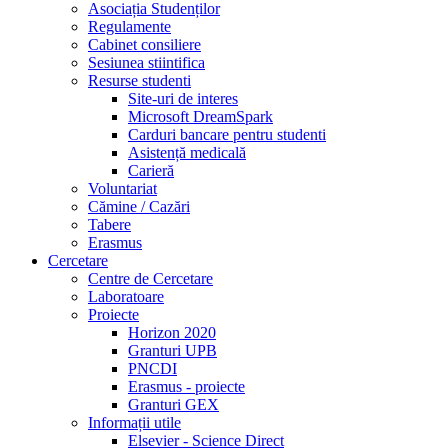
Asociația Studenților
Regulamente
Cabinet consiliere
Sesiunea stiintifica
Resurse studenti
Site-uri de interes
Microsoft DreamSpark
Carduri bancare pentru studenti
Asistență medicală
Carieră
Voluntariat
Cămine / Cazări
Tabere
Erasmus
Cercetare
Centre de Cercetare
Laboratoare
Proiecte
Horizon 2020
Granturi UPB
PNCDI
Erasmus - proiecte
Granturi GEX
Informații utile
Elsevier - Science Direct