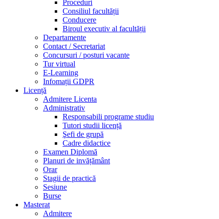
Proceduri
Consiliul facultății
Conducere
Biroul executiv al facultății
Departamente
Contact / Secretariat
Concursuri / posturi vacante
Tur virtual
E-Learning
Infomații GDPR
Licență
Admitere Licenta
Administrativ
Responsabili programe studiu
Tutori studii licență
Şefi de grupă
Cadre didactice
Examen Diplomă
Planuri de invățământ
Orar
Stagii de practică
Sesiune
Burse
Masterat
Admitere