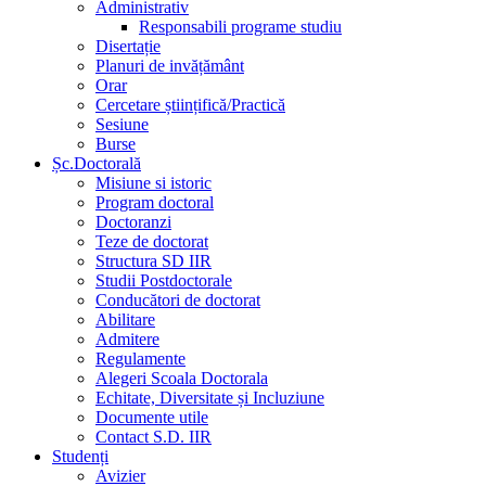
Administrativ
Responsabili programe studiu
Disertație
Planuri de invățământ
Orar
Cercetare științifică/Practică
Sesiune
Burse
Șc.Doctorală
Misiune si istoric
Program doctoral
Doctoranzi
Teze de doctorat
Structura SD IIR
Studii Postdoctorale
Conducători de doctorat
Abilitare
Admitere
Regulamente
Alegeri Scoala Doctorala
Echitate, Diversitate și Incluziune
Documente utile
Contact S.D. IIR
Studenți
Avizier