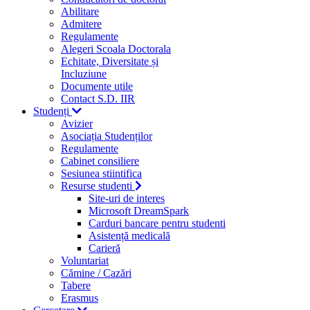
Abilitare
Admitere
Regulamente
Alegeri Scoala Doctorala
Echitate, Diversitate și
Incluziune
Documente utile
Contact S.D. IIR
Studenți
Avizier
Asociația Studenților
Regulamente
Cabinet consiliere
Sesiunea stiintifica
Resurse studenti
Site-uri de interes
Microsoft DreamSpark
Carduri bancare pentru studenti
Asistență medicală
Carieră
Voluntariat
Cămine / Cazări
Tabere
Erasmus