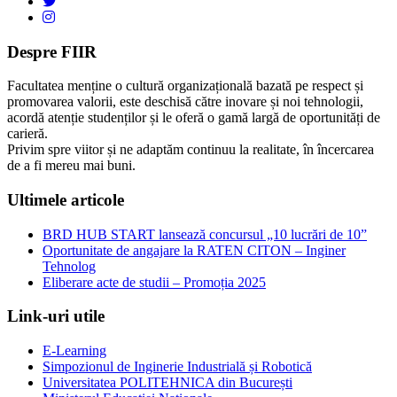
Despre FIIR
Facultatea menține o cultură organizațională bazată pe respect și
promovarea valorii, este deschisă către inovare și noi tehnologii,
acordă atenție studenților și le oferă o gamă largă de oportunități de
carieră.
Privim spre viitor și ne adaptăm continuu la realitate, în încercarea
de a fi mereu mai buni.
Ultimele articole
BRD HUB START lansează concursul „10 lucrări de 10”
Oportunitate de angajare la RATEN CITON – Inginer
Tehnolog
Eliberare acte de studii – Promoția 2025
Link-uri utile
E-Learning
Simpozionul de Inginerie Industrială și Robotică
Universitatea POLITEHNICA din București