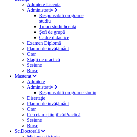
Admitere Licenta
Administrativ
Responsabili programe
studiu
Tutori studii licență
Şefi de grupă
Cadre didactice
Examen Diplomă
Planuri de invățământ
Orar
Stagii de practică
Sesiune
Burse
Masterat
Admitere
Administrativ
Responsabili programe studiu
Disertație
Planuri de invățământ
Orar
Cercetare științifică/Practică
Sesiune
Burse
Șc.Doctorală
Misiune si istoric