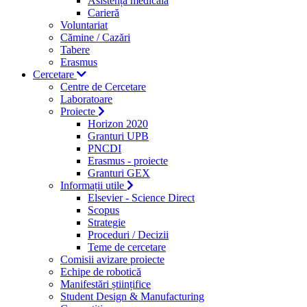
Asistență medicală
Carieră
Voluntariat
Cămine / Cazări
Tabere
Erasmus
Cercetare
Centre de Cercetare
Laboratoare
Proiecte
Horizon 2020
Granturi UPB
PNCDI
Erasmus - proiecte
Granturi GEX
Informații utile
Elsevier - Science Direct
Scopus
Strategie
Proceduri / Decizii
Teme de cercetare
Comisii avizare proiecte
Echipe de robotică
Manifestări științifice
Student Design & Manufacturing