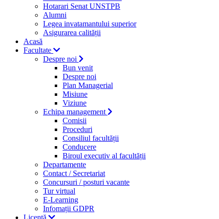
Hotarari Senat UNSTPB
Alumni
Legea invatamantului superior
Asigurarea calității
Acasă
Facultate
Despre noi
Bun venit
Despre noi
Plan Managerial
Misiune
Viziune
Echipa management
Comisii
Proceduri
Consiliul facultății
Conducere
Biroul executiv al facultății
Departamente
Contact / Secretariat
Concursuri / posturi vacante
Tur virtual
E-Learning
Infomații GDPR
Licență