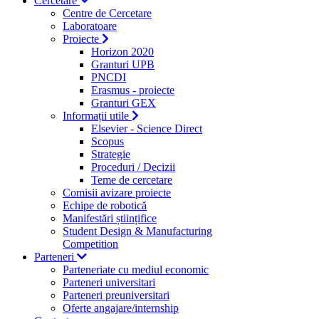
Cercetare
Centre de Cercetare
Laboratoare
Proiecte
Horizon 2020
Granturi UPB
PNCDI
Erasmus - proiecte
Granturi GEX
Informații utile
Elsevier - Science Direct
Scopus
Strategie
Proceduri / Decizii
Teme de cercetare
Comisii avizare proiecte
Echipe de robotică
Manifestări științifice
Student Design & Manufacturing
Competition
Parteneri
Parteneriate cu mediul economic
Parteneri universitari
Parteneri preuniversitari
Oferte angajare/internship