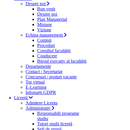
Despre noi
Bun venit
Despre noi
Plan Managerial
Misiune
Viziune
Echipa management
Comisii
Proceduri
Consiliul facultății
Conducere
Biroul executiv al facultății
Departamente
Contact / Secretariat
Concursuri / posturi vacante
Tur virtual
E-Learning
Infomații GDPR
Licență
Admitere Licenta
Administrativ
Responsabili programe
studiu
Tutori studii licență
Şefi de grupă