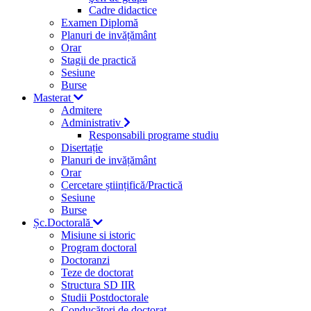
Cadre didactice
Examen Diplomă
Planuri de invățământ
Orar
Stagii de practică
Sesiune
Burse
Masterat
Admitere
Administrativ
Responsabili programe studiu
Disertație
Planuri de invățământ
Orar
Cercetare științifică/Practică
Sesiune
Burse
Șc.Doctorală
Misiune si istoric
Program doctoral
Doctoranzi
Teze de doctorat
Structura SD IIR
Studii Postdoctorale
Conducători de doctorat