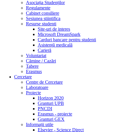
Asociația Studenților
Regulamente
Cabinet consiliere
Sesiunea stiintifica
Resurse studenti
Site-uri de interes
Microsoft DreamSpark
Carduri bancare pentru studenti
Asistență medicală
Carieră
Voluntariat
Cămine / Cazări
Tabere
Erasmus
Cercetare
Centre de Cercetare
Laboratoare
Proiecte
Horizon 2020
Granturi UPB
PNCDI
Erasmus - proiecte
Granturi GEX
Informații utile
Elsevier - Science Direct