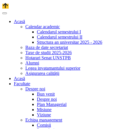
Acasă
Calendar academic
Calendarul semestrului I
Calendarul semestrului II
Structura an universitar 2025 - 2026
Baza de date secretariat
Taxe de studii 2025-2026
Hotarari Senat UNSTPB
Alumni
Legea invatamantului superior
Asigurarea calității
Acasă
Facultate
Despre noi
Bun venit
Despre noi
Plan Managerial
Misiune
Viziune
Echipa management
Comisii