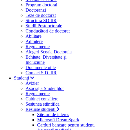
Program doctoral
Doctoranzi
Teze de doctorat
Structura SD IIR
Studii Postdoctorale
Conducători de doctorat
Abilitare
Admitere
Regulamente
Alegeri Scoala Doctorala
Echitate, Diversitate și
Incluziune
Documente utile
Contact S.D. IIR
Studenți
Avizier
Asociația Studenților
Regulamente
Cabinet consiliere
Sesiunea stiintifica
Resurse studenti
Site-uri de interes
Microsoft DreamSpark
Carduri bancare pentru studenti