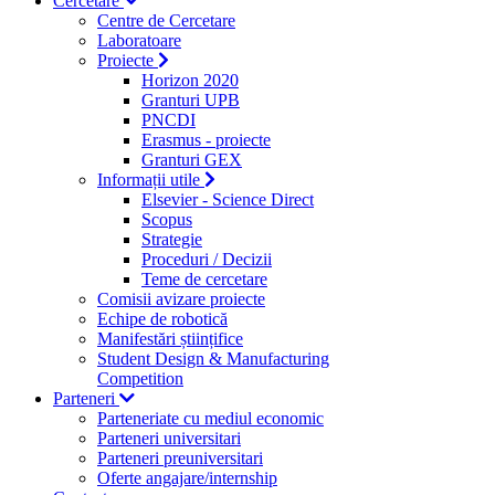
Cercetare
Centre de Cercetare
Laboratoare
Proiecte
Horizon 2020
Granturi UPB
PNCDI
Erasmus - proiecte
Granturi GEX
Informații utile
Elsevier - Science Direct
Scopus
Strategie
Proceduri / Decizii
Teme de cercetare
Comisii avizare proiecte
Echipe de robotică
Manifestări științifice
Student Design & Manufacturing
Competition
Parteneri
Parteneriate cu mediul economic
Parteneri universitari
Parteneri preuniversitari
Oferte angajare/internship