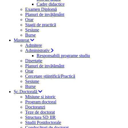
Cadre didactice
Examen Diplomă
Planuri de invățământ
Orar
Stagii de practică
Sesiune
Burse
Masterat
Admitere
Administrativ
Responsabili programe studiu
Disertație
Planuri de invățământ
Orar
Cercetare științifică/Practică
Sesiune
Burse
Șc.Doctorală
Misiune si istoric
Program doctoral
Doctoranzi
Teze de doctorat
Structura SD IIR
Studii Postdoctorale
Conducători de doctorat