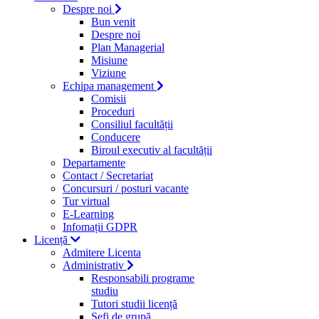
Despre noi
Bun venit
Despre noi
Plan Managerial
Misiune
Viziune
Echipa management
Comisii
Proceduri
Consiliul facultății
Conducere
Biroul executiv al facultății
Departamente
Contact / Secretariat
Concursuri / posturi vacante
Tur virtual
E-Learning
Infomații GDPR
Licență
Admitere Licenta
Administrativ
Responsabili programe
studiu
Tutori studii licență
Şefi de grupă