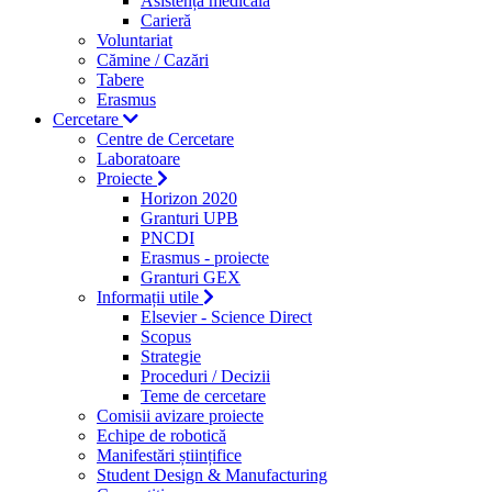
Asistență medicală
Carieră
Voluntariat
Cămine / Cazări
Tabere
Erasmus
Cercetare
Centre de Cercetare
Laboratoare
Proiecte
Horizon 2020
Granturi UPB
PNCDI
Erasmus - proiecte
Granturi GEX
Informații utile
Elsevier - Science Direct
Scopus
Strategie
Proceduri / Decizii
Teme de cercetare
Comisii avizare proiecte
Echipe de robotică
Manifestări științifice
Student Design & Manufacturing