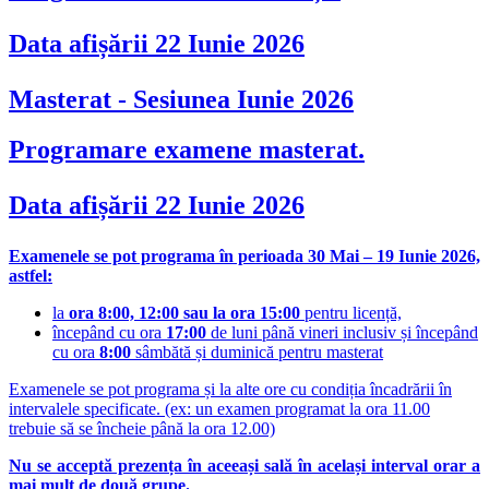
Data afișării 22 Iunie 2026
Masterat - Sesiunea Iunie 2026
Programare examene masterat.
Data afișării 22 Iunie 2026
Examenele se pot programa în perioada 30 Mai – 19 Iunie 2026,
astfel:
la
ora 8:00, 12:00 sau la ora 15:00
pentru licență,
începând cu ora
17:00
de luni până vineri inclusiv și începând
cu ora
8:00
sâmbătă și duminică pentru masterat
Examenele se pot programa și la alte ore cu condiția încadrării în
intervalele specificate. (ex: un examen programat la ora 11.00
trebuie să se încheie până la ora 12.00)
Nu se acceptă prezența în aceeași sală în același interval orar a
mai mult de două grupe.