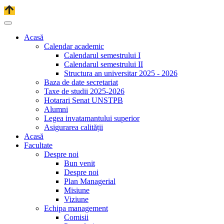
Acasă
Calendar academic
Calendarul semestrului I
Calendarul semestrului II
Structura an universitar 2025 - 2026
Baza de date secretariat
Taxe de studii 2025-2026
Hotarari Senat UNSTPB
Alumni
Legea invatamantului superior
Asigurarea calității
Acasă
Facultate
Despre noi
Bun venit
Despre noi
Plan Managerial
Misiune
Viziune
Echipa management
Comisii