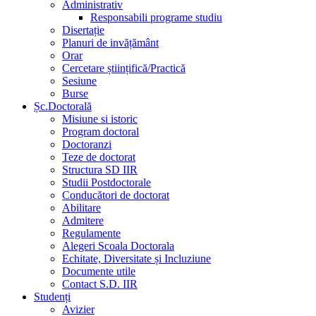
Administrativ
Responsabili programe studiu
Disertație
Planuri de invățământ
Orar
Cercetare științifică/Practică
Sesiune
Burse
Șc.Doctorală
Misiune si istoric
Program doctoral
Doctoranzi
Teze de doctorat
Structura SD IIR
Studii Postdoctorale
Conducători de doctorat
Abilitare
Admitere
Regulamente
Alegeri Scoala Doctorala
Echitate, Diversitate și Incluziune
Documente utile
Contact S.D. IIR
Studenți
Avizier