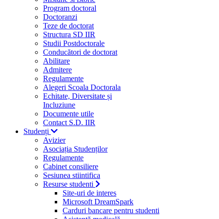
Program doctoral
Doctoranzi
Teze de doctorat
Structura SD IIR
Studii Postdoctorale
Conducători de doctorat
Abilitare
Admitere
Regulamente
Alegeri Scoala Doctorala
Echitate, Diversitate și
Incluziune
Documente utile
Contact S.D. IIR
Studenți
Avizier
Asociația Studenților
Regulamente
Cabinet consiliere
Sesiunea stiintifica
Resurse studenti
Site-uri de interes
Microsoft DreamSpark
Carduri bancare pentru studenti