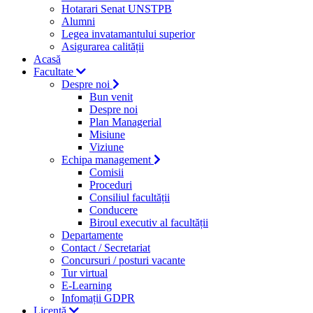
Hotarari Senat UNSTPB
Alumni
Legea invatamantului superior
Asigurarea calității
Acasă
Facultate
Despre noi
Bun venit
Despre noi
Plan Managerial
Misiune
Viziune
Echipa management
Comisii
Proceduri
Consiliul facultății
Conducere
Biroul executiv al facultății
Departamente
Contact / Secretariat
Concursuri / posturi vacante
Tur virtual
E-Learning
Infomații GDPR
Licență