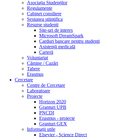
Asociația Studenților
Regulamente
Cabinet consiliere
Sesiunea stiintifica
Resurse studenti
Site-uri de interes
Microsoft DreamSpark
Carduri bancare pentru studenti
Asistență medicală
Carieră
Voluntariat
Cămine / Cazări
Tabere
Erasmus
Cercetare
Centre de Cercetare
Laboratoare
Proiecte
Horizon 2020
Granturi UPB
PNCDI
Erasmus - proiecte
Granturi GEX
Informații utile
Elsevier - Science Direct