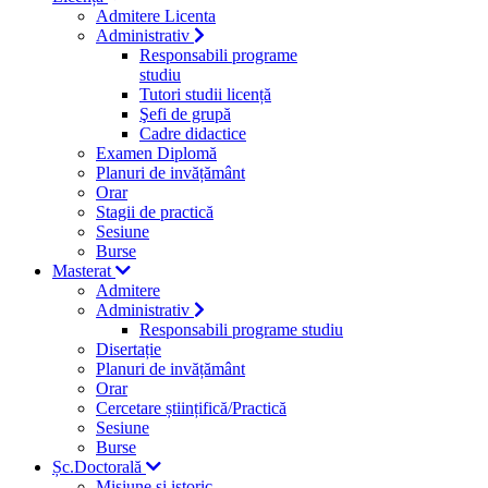
Admitere Licenta
Administrativ
Responsabili programe
studiu
Tutori studii licență
Şefi de grupă
Cadre didactice
Examen Diplomă
Planuri de invățământ
Orar
Stagii de practică
Sesiune
Burse
Masterat
Admitere
Administrativ
Responsabili programe studiu
Disertație
Planuri de invățământ
Orar
Cercetare științifică/Practică
Sesiune
Burse
Șc.Doctorală
Misiune si istoric