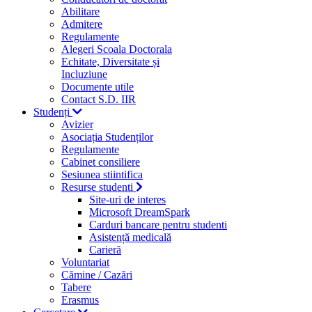
Abilitare
Admitere
Regulamente
Alegeri Scoala Doctorala
Echitate, Diversitate și
Incluziune
Documente utile
Contact S.D. IIR
Studenți
Avizier
Asociația Studenților
Regulamente
Cabinet consiliere
Sesiunea stiintifica
Resurse studenti
Site-uri de interes
Microsoft DreamSpark
Carduri bancare pentru studenti
Asistență medicală
Carieră
Voluntariat
Cămine / Cazări
Tabere
Erasmus