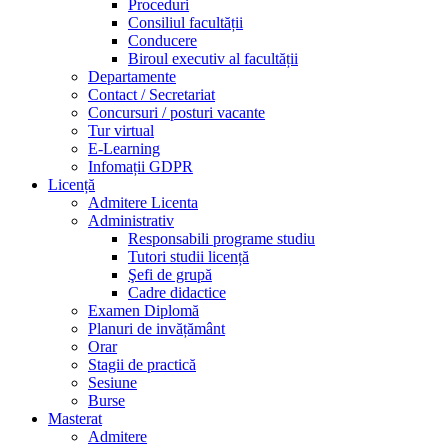
Proceduri
Consiliul facultății
Conducere
Biroul executiv al facultății
Departamente
Contact / Secretariat
Concursuri / posturi vacante
Tur virtual
E-Learning
Infomații GDPR
Licență
Admitere Licenta
Administrativ
Responsabili programe studiu
Tutori studii licență
Şefi de grupă
Cadre didactice
Examen Diplomă
Planuri de invățământ
Orar
Stagii de practică
Sesiune
Burse
Masterat
Admitere