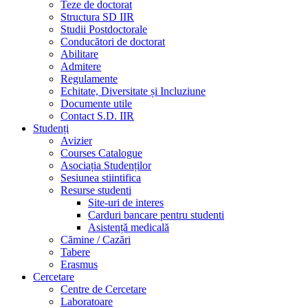
Teze de doctorat
Structura SD IIR
Studii Postdoctorale
Conducători de doctorat
Abilitare
Admitere
Regulamente
Echitate, Diversitate și Incluziune
Documente utile
Contact S.D. IIR
Studenți
Avizier
Courses Catalogue
Asociația Studenților
Sesiunea stiintifica
Resurse studenti
Site-uri de interes
Carduri bancare pentru studenti
Asistență medicală
Cămine / Cazări
Tabere
Erasmus
Cercetare
Centre de Cercetare
Laboratoare