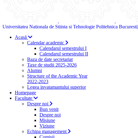
Universitatea Nationala de Stiinta si Tehnologie Politehnica Bucuresti
Acasă
Calendar academic
Calendarul semestrului I
Calendarul semestrului II
Baza de date secretariat
Taxe de studii 2025-2026
Alumni
Structure of the Academic Year
2022-2023
Legea invatamantului superior
Homepage
Facultate
Despre noi
Bun venit
Despre noi
Misiune
Viziune
Echipa management
Comisii