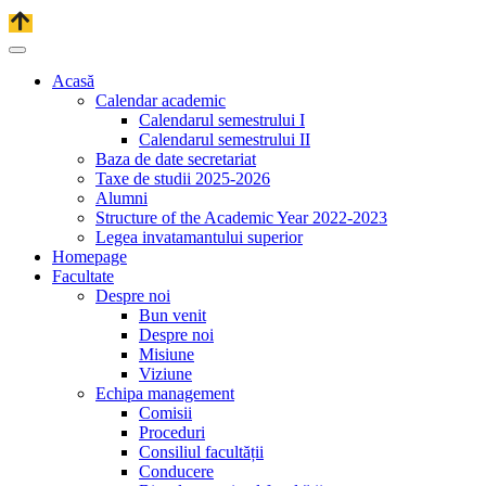
Acasă
Calendar academic
Calendarul semestrului I
Calendarul semestrului II
Baza de date secretariat
Taxe de studii 2025-2026
Alumni
Structure of the Academic Year 2022-2023
Legea invatamantului superior
Homepage
Facultate
Despre noi
Bun venit
Despre noi
Misiune
Viziune
Echipa management
Comisii
Proceduri
Consiliul facultății
Conducere