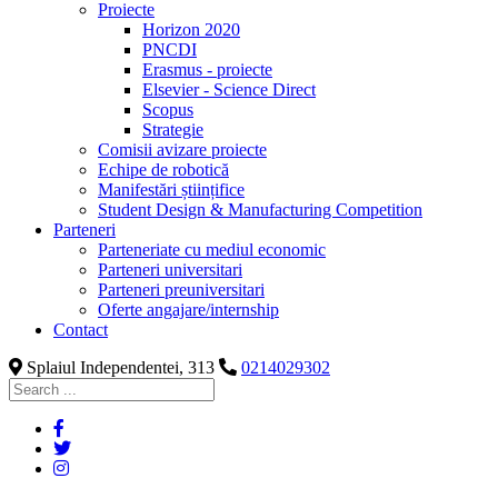
Proiecte
Horizon 2020
PNCDI
Erasmus - proiecte
Elsevier - Science Direct
Scopus
Strategie
Comisii avizare proiecte
Echipe de robotică
Manifestări științifice
Student Design & Manufacturing Competition
Parteneri
Parteneriate cu mediul economic
Parteneri universitari
Parteneri preuniversitari
Oferte angajare/internship
Contact
Splaiul Independentei, 313
0214029302