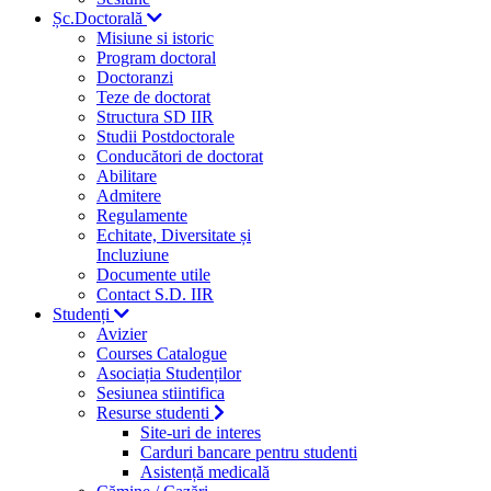
Șc.Doctorală
Misiune si istoric
Program doctoral
Doctoranzi
Teze de doctorat
Structura SD IIR
Studii Postdoctorale
Conducători de doctorat
Abilitare
Admitere
Regulamente
Echitate, Diversitate și
Incluziune
Documente utile
Contact S.D. IIR
Studenți
Avizier
Courses Catalogue
Asociația Studenților
Sesiunea stiintifica
Resurse studenti
Site-uri de interes
Carduri bancare pentru studenti
Asistență medicală