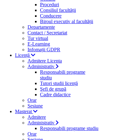
Proceduri
Consiliul facultății
Conducere
Biroul executiv al facultății
Departamente
Contact / Secretariat
Tur virtual
E-Learning
Infomații GDPR
Licență
Admitere Licenta
Administrativ
Responsabili programe
studiu
Tutori studii licență
Şefi de grupă
Cadre didactice
Orar
Sesiune
Masterat
Admitere
Administrativ
Responsabili programe studiu
Orar
Sesiune