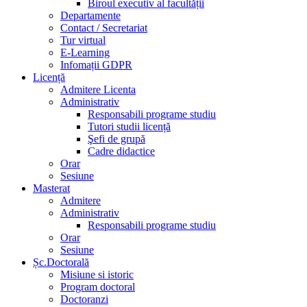
Biroul executiv al facultății
Departamente
Contact / Secretariat
Tur virtual
E-Learning
Infomații GDPR
Licență
Admitere Licenta
Administrativ
Responsabili programe studiu
Tutori studii licență
Şefi de grupă
Cadre didactice
Orar
Sesiune
Masterat
Admitere
Administrativ
Responsabili programe studiu
Orar
Sesiune
Șc.Doctorală
Misiune si istoric
Program doctoral
Doctoranzi