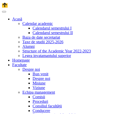
Acasă
Calendar academic
Calendarul semestrului I
Calendarul semestrului II
Baza de date secretariat
Taxe de studii 2025-2026
Alumni
Structure of the Academic Year 2022-2023
Legea invatamantului superior
Homepage
Facultate
Despre noi
Bun venit
Despre noi
Misiune
Viziune
Echipa management
Comisii
Proceduri
Consiliul facultății
Conducere