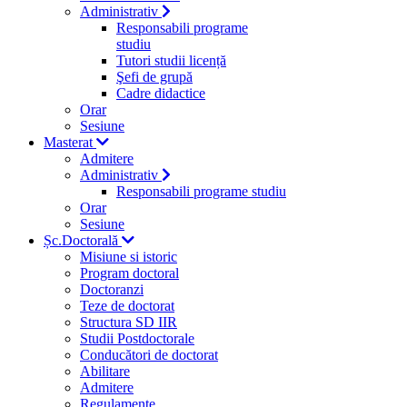
Administrativ
Responsabili programe
studiu
Tutori studii licență
Şefi de grupă
Cadre didactice
Orar
Sesiune
Masterat
Admitere
Administrativ
Responsabili programe studiu
Orar
Sesiune
Șc.Doctorală
Misiune si istoric
Program doctoral
Doctoranzi
Teze de doctorat
Structura SD IIR
Studii Postdoctorale
Conducători de doctorat
Abilitare
Admitere
Regulamente