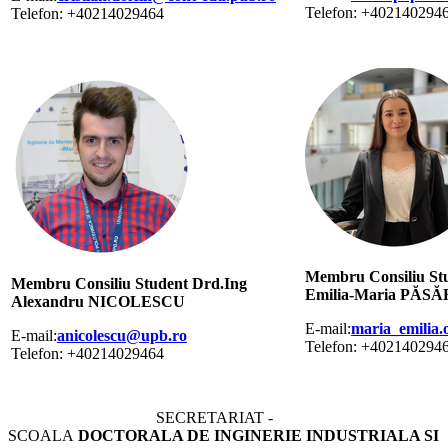
Telefon: +402140294
Telefon: +40214029464
Membru Consiliu Stu
Membru Consiliu Student Drd.Ing
Emilia-Maria PĂSĂ
Alexandru NICOLESCU
E-mail:
maria_emilia
E-mail:
anicolescu@upb.ro
Telefon: +402140294
Telefon: +40214029464
SECRETARIAT -
SCOALA
DOCTORALA DE INGINERIE INDUSTRIALA SI