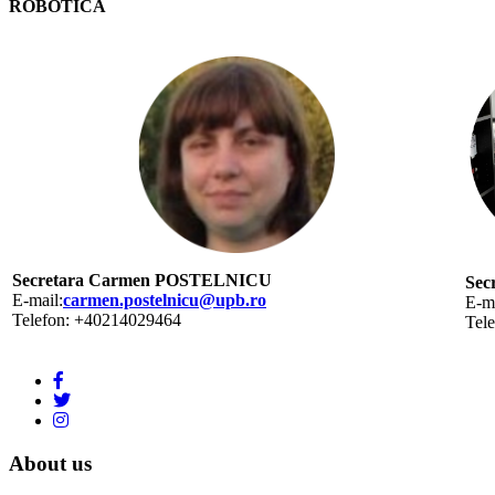
ROBOTICA
Secretara Carmen POSTELNICU
Sec
E-mail:
carmen.postelnicu@upb.ro
E-ma
Telefon: +40214029464
Tel
About us