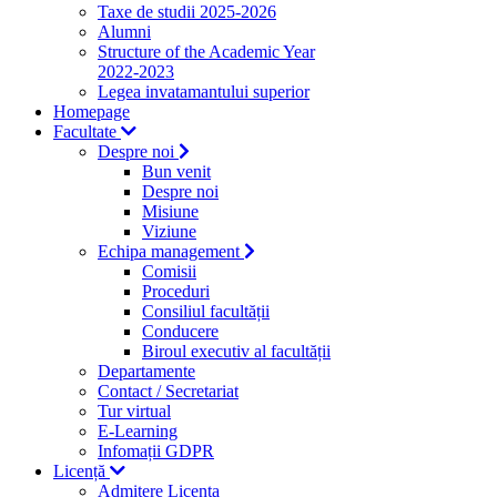
Taxe de studii 2025-2026
Alumni
Structure of the Academic Year
2022-2023
Legea invatamantului superior
Homepage
Facultate
Despre noi
Bun venit
Despre noi
Misiune
Viziune
Echipa management
Comisii
Proceduri
Consiliul facultății
Conducere
Biroul executiv al facultății
Departamente
Contact / Secretariat
Tur virtual
E-Learning
Infomații GDPR
Licență
Admitere Licenta