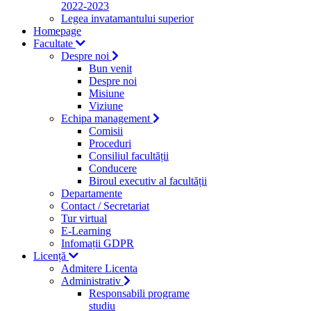
2022-2023
Legea invatamantului superior
Homepage
Facultate
Despre noi
Bun venit
Despre noi
Misiune
Viziune
Echipa management
Comisii
Proceduri
Consiliul facultății
Conducere
Biroul executiv al facultății
Departamente
Contact / Secretariat
Tur virtual
E-Learning
Infomații GDPR
Licență
Admitere Licenta
Administrativ
Responsabili programe
studiu