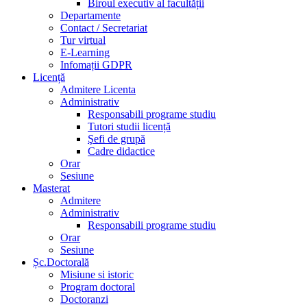
Biroul executiv al facultății
Departamente
Contact / Secretariat
Tur virtual
E-Learning
Infomații GDPR
Licență
Admitere Licenta
Administrativ
Responsabili programe studiu
Tutori studii licență
Şefi de grupă
Cadre didactice
Orar
Sesiune
Masterat
Admitere
Administrativ
Responsabili programe studiu
Orar
Sesiune
Șc.Doctorală
Misiune si istoric
Program doctoral
Doctoranzi