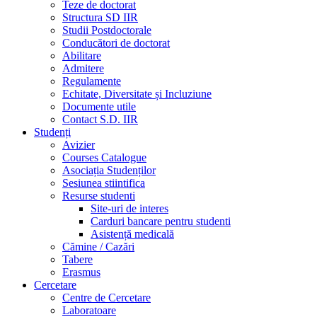
Teze de doctorat
Structura SD IIR
Studii Postdoctorale
Conducători de doctorat
Abilitare
Admitere
Regulamente
Echitate, Diversitate și Incluziune
Documente utile
Contact S.D. IIR
Studenți
Avizier
Courses Catalogue
Asociația Studenților
Sesiunea stiintifica
Resurse studenti
Site-uri de interes
Carduri bancare pentru studenti
Asistență medicală
Cămine / Cazări
Tabere
Erasmus
Cercetare
Centre de Cercetare
Laboratoare