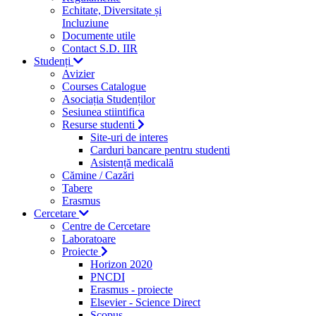
Echitate, Diversitate și
Incluziune
Documente utile
Contact S.D. IIR
Studenți
Avizier
Courses Catalogue
Asociația Studenților
Sesiunea stiintifica
Resurse studenti
Site-uri de interes
Carduri bancare pentru studenti
Asistență medicală
Cămine / Cazări
Tabere
Erasmus
Cercetare
Centre de Cercetare
Laboratoare
Proiecte
Horizon 2020
PNCDI
Erasmus - proiecte
Elsevier - Science Direct
Scopus