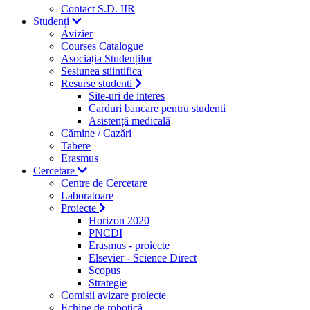
Contact S.D. IIR
Studenți
Avizier
Courses Catalogue
Asociația Studenților
Sesiunea stiintifica
Resurse studenti
Site-uri de interes
Carduri bancare pentru studenti
Asistență medicală
Cămine / Cazări
Tabere
Erasmus
Cercetare
Centre de Cercetare
Laboratoare
Proiecte
Horizon 2020
PNCDI
Erasmus - proiecte
Elsevier - Science Direct
Scopus
Strategie
Comisii avizare proiecte
Echipe de robotică