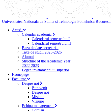
Universitatea Nationala de Stiinta si Tehnologie Politehnica Bucuresti
Acasă
Calendar academic
Calendarul semestrului I
Calendarul semestrului II
Baza de date secretariat
Taxe de studii 2025-2026
Alumni
Structure of the Academic Year
2022-2023
Legea invatamantului superior
Homepage
Facultate
Despre noi
Bun venit
Despre noi
Misiune
Viziune
Echipa management
Comisii