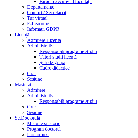
Biroul executiv al facultății
Departamente
Contact / Secretariat
Tur virtual
E-Learning
Infomații GDPR
Licență
Admitere Licenta
Administrativ
Responsabili programe studiu
Tutori studii licență
Şefi de grupă
Cadre didactice
Orar
Sesiune
Masterat
Admitere
Administrativ
Responsabili programe studiu
Orar
Sesiune
Șc.Doctorală
Misiune si istoric
Program doctoral
Doctoranzi