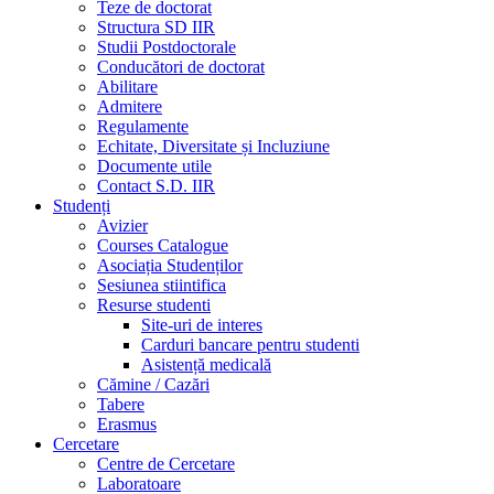
Teze de doctorat
Structura SD IIR
Studii Postdoctorale
Conducători de doctorat
Abilitare
Admitere
Regulamente
Echitate, Diversitate și Incluziune
Documente utile
Contact S.D. IIR
Studenți
Avizier
Courses Catalogue
Asociația Studenților
Sesiunea stiintifica
Resurse studenti
Site-uri de interes
Carduri bancare pentru studenti
Asistență medicală
Cămine / Cazări
Tabere
Erasmus
Cercetare
Centre de Cercetare
Laboratoare