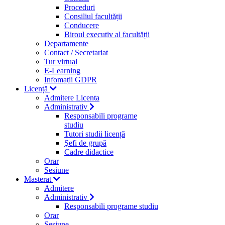
Proceduri
Consiliul facultății
Conducere
Biroul executiv al facultății
Departamente
Contact / Secretariat
Tur virtual
E-Learning
Infomații GDPR
Licență
Admitere Licenta
Administrativ
Responsabili programe
studiu
Tutori studii licență
Şefi de grupă
Cadre didactice
Orar
Sesiune
Masterat
Admitere
Administrativ
Responsabili programe studiu
Orar
Sesiune