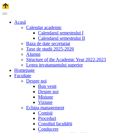
Acasă
Calendar academic
Calendarul semestrului I
Calendarul semestrului II
Baza de date secretariat
Taxe de studii 2025-2026
Alumni
Structure of the Academic Year 2022-2023
Legea invatamantului superior
Homepage
Facultate
Despre noi
Bun venit
Despre noi
Misiune
Viziune
Echipa management
Comisii
Proceduri
Consiliul facultății
Conducere