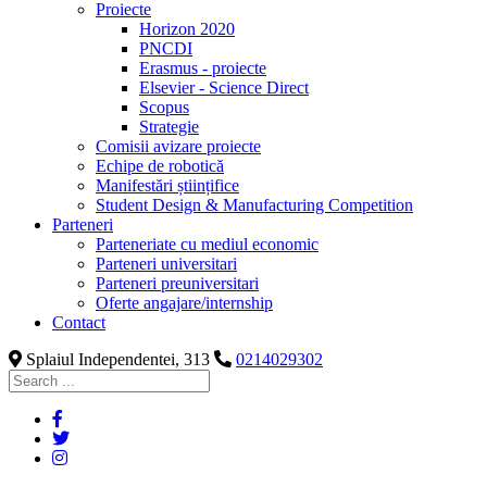
Proiecte
Horizon 2020
PNCDI
Erasmus - proiecte
Elsevier - Science Direct
Scopus
Strategie
Comisii avizare proiecte
Echipe de robotică
Manifestări științifice
Student Design & Manufacturing Competition
Parteneri
Parteneriate cu mediul economic
Parteneri universitari
Parteneri preuniversitari
Oferte angajare/internship
Contact
Splaiul Independentei, 313
0214029302