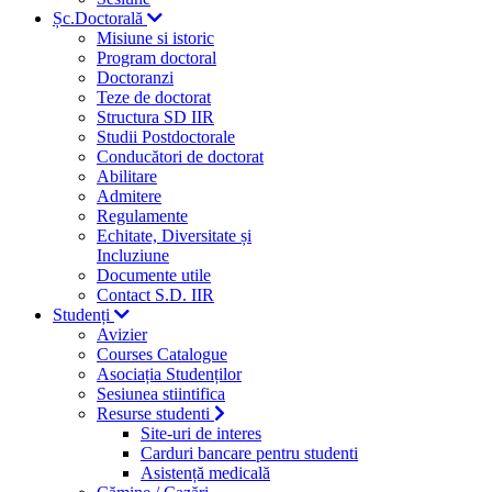
Șc.Doctorală
Misiune si istoric
Program doctoral
Doctoranzi
Teze de doctorat
Structura SD IIR
Studii Postdoctorale
Conducători de doctorat
Abilitare
Admitere
Regulamente
Echitate, Diversitate și
Incluziune
Documente utile
Contact S.D. IIR
Studenți
Avizier
Courses Catalogue
Asociația Studenților
Sesiunea stiintifica
Resurse studenti
Site-uri de interes
Carduri bancare pentru studenti
Asistență medicală